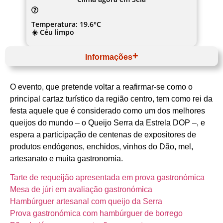
Temperatura: 19.6°C
☀️ Céu limpo
Informações
Março
Website
O evento, que pretende voltar a reafirmar-se como o
Centro
Beiras e Serra da Estrela
principal cartaz turístico da região centro, tem como rei da
Seia
festa aquele que é considerado como um dos melhores
Câmara Municipal de Oliveira do Hospital
Queijo
queijos do mundo – o Queijo Serra da Estrela DOP –, e
espera a participação de centenas de expositores de
produtos endógenos, enchidos, vinhos do Dão, mel,
artesanato e muita gastronomia.
Tarte de requeijão apresentada em prova gastronómica
Mesa de júri em avaliação gastronómica
Hambúrguer artesanal com queijo da Serra
Prova gastronómica com hambúrguer de borrego