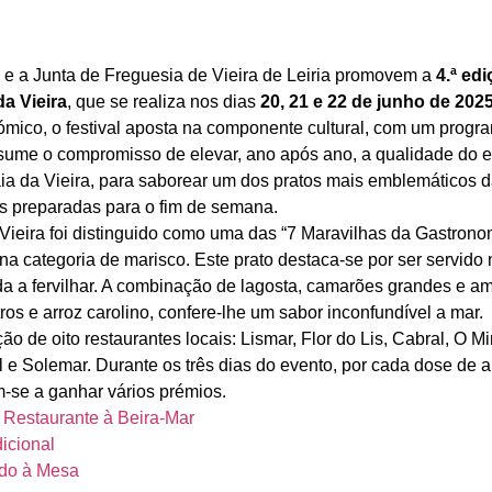
e a Junta de Freguesia de Vieira de Leiria promovem a
4.ª ed
da Vieira
, que se realiza nos dias
20, 21 e 22 de junho de 202
mico, o festival aposta na componente cultural, com um progra
sume o compromisso de elevar, ano após ano, a qualidade do e
aia da Vieira, para saborear um dos pratos mais emblemáticos d
ais preparadas para o fim de semana.
Vieira foi distinguido como uma das “7 Maravilhas da Gastrono
na categoria de marisco. Este prato destaca-se por ser servido
da a fervilhar. A combinação de lagosta, camarões grandes e am
os e arroz carolino, confere-lhe um sabor inconfundível a mar.
ão de oito restaurantes locais: Lismar, Flor do Lis, Cabral, O Mi
 e Solemar. Durante os três dias do evento, por cada dose de a
m-se a ganhar vários prémios.
 Restaurante à Beira‑Mar
icional
ido à Mesa