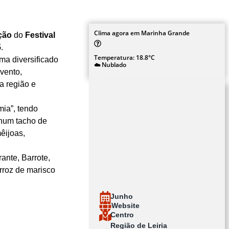
Clima agora em Marinha Grande
ição
do
Festival
5
.
Temperatura: 18.8°C
ma diversificado
☁️ Nublado
vento,
a região e
mia”, tendo
 num tacho de
êijoas,
rante, Barrote,
rroz de marisco
Junho
Website
Centro
Região de Leiria