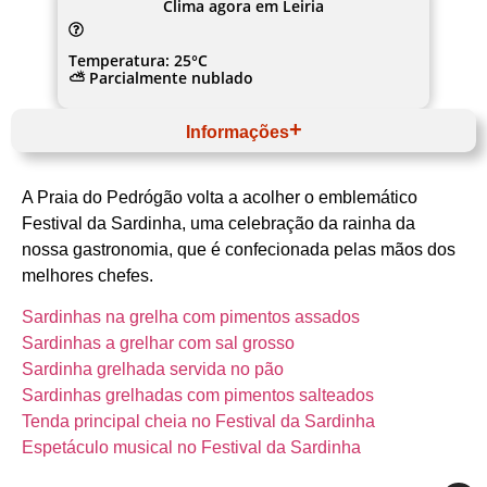
Clima agora em Leiria
Temperatura: 25°C
⛅ Parcialmente nublado
Informações
Julho
Website
A Praia do Pedrógão volta a acolher o emblemático
Centro
Região de Leiria
Festival da Sardinha, uma celebração da rainha da
Leiria
nossa gastronomia, que é confecionada pelas mãos dos
Câmara Municipal de Leiria
Sardinha
melhores chefes.
Sardinhas na grelha com pimentos assados
Sardinhas a grelhar com sal grosso
Sardinha grelhada servida no pão
Sardinhas grelhadas com pimentos salteados
Tenda principal cheia no Festival da Sardinha
Espetáculo musical no Festival da Sardinha