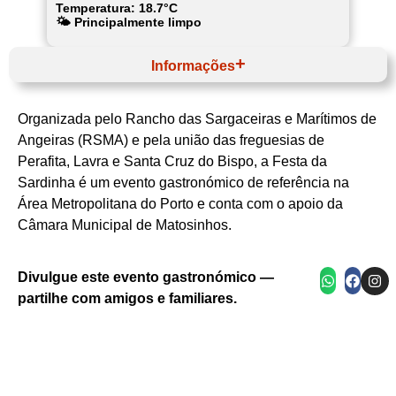
Temperatura: 18.7°C
🌤️ Principalmente limpo
Informações
Julho
Website
Organizada pelo Rancho das Sargaceiras e Marítimos de
Norte
AMP
Angeiras (RSMA) e pela união das freguesias de
Matosinhos
Perafita, Lavra e Santa Cruz do Bispo, a Festa da
Câmara Municipal de Matosinhos
Sardinha
Sardinha é um evento gastronómico de referência na
Área Metropolitana do Porto e conta com o apoio da
Câmara Municipal de Matosinhos.
Entrada iluminada da Festa da Sardinha em
Preparação culinária em panelão durante o festival
Convívio ao ar livre durante o Festival da Sardinha
Preparação manual de massa durante o evento
Grelha tradicional de sardinhas no festival
Angeiras
Divulgue este evento gastronómico —
partilhe com amigos e familiares.