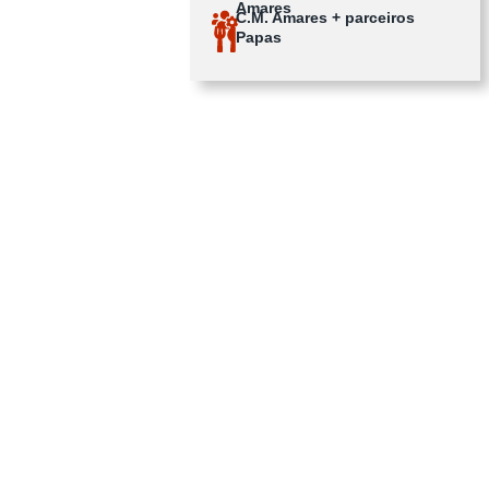
Amares
C.M. Amares + parceiros
Papas