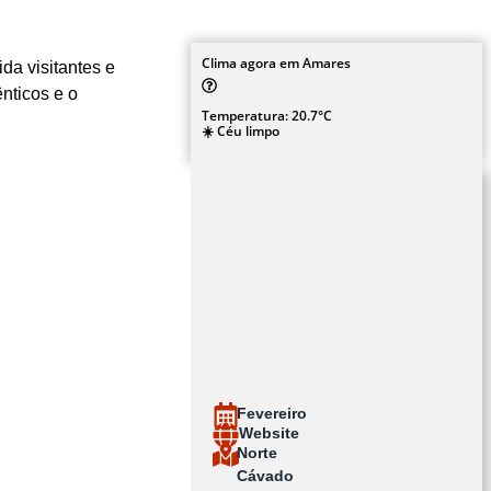
Clima agora em Amares
da visitantes e
nticos e o
Temperatura: 20.7°C
☀️ Céu limpo
Fevereiro
Website
Norte
Cávado