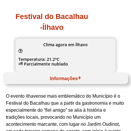
Festival do Bacalhau
-Ílhavo
Clima agora em Ílhavo
Temperatura: 21.2°C
⛅ Parcialmente nublado
Informações
Agosto
Website
O evento ilhavense mais emblemático do Município é o
Centro
Região de Aveiro
Festival do Bacalhau que a partir da gastronomia e muito
Ílhavo
especialmente do “fiel amigo” se alia à história e
Confraria Gastronómica do Bacalhau e Câmara
tradições locais, provocando no Município um
Municipal de Ílhavo
Bacalhau
acontecimento marcante, com lugar no Jardim Oudinot,