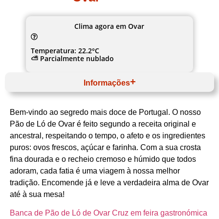
Clima agora em Ovar
Temperatura: 22.2°C
⛅ Parcialmente nublado
Informações
Julho
Website
Bem-vindo ao segredo mais doce de Portugal. O nosso
Norte
Região de Aveiro
Pão de Ló de Ovar é feito segundo a receita original e
Ovar
ancestral, respeitando o tempo, o afeto e os ingredientes
Município de Ovar
Doçaria tradicional (pão de ló)
puros: ovos frescos, açúcar e farinha. Com a sua crosta
fina dourada e o recheio cremoso e húmido que todos
adoram, cada fatia é uma viagem à nossa melhor
tradição. Encomende já e leve a verdadeira alma de Ovar
até à sua mesa!
Banca de Pão de Ló de Ovar Cruz em feira gastronómica