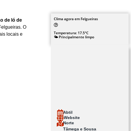
Clima agora em Felgueiras
o de ló de
Felgueiras. O
Temperatura: 17.5°C
is locais e
🌤️ Principalmente limpo
Abtil
Website
Norte
Tâmega e Sousa