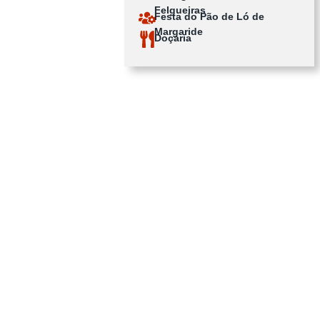
Felgueiras
Festa do Pão de Ló de
Margaride
Doçaria