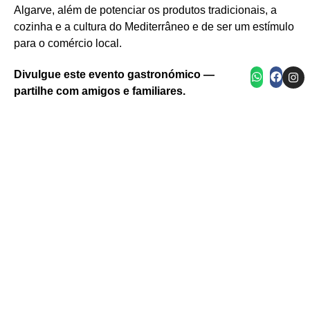
Castro Marim
Algarve, além de potenciar os produtos tradicionais, a
Câmara Municipal de Castro Marim
Gastronomia / Sal local
cozinha e a cultura do Mediterrâneo e de ser um estímulo
para o comércio local.
Seleção de pratos fotografados no Festival
Caracóis servidos com bebida no Festival
Pizza artesanal apresentada no Festival
Pratos tradicionais com caracóis e favas no festival
festival do caracol imagem 4
Internacional do Caracol
Internacional do Caracol
Internacional do Caracol
Divulgue este evento gastronómico —
partilhe com amigos e familiares.