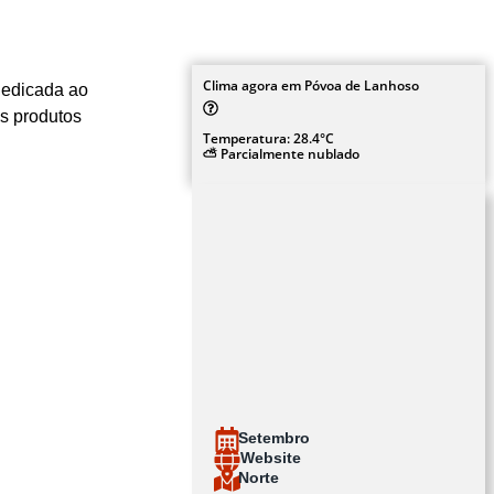
Clima agora em Póvoa de Lanhoso
dedicada ao
os produtos
Temperatura: 28.4°C
⛅ Parcialmente nublado
Setembro
Website
Norte