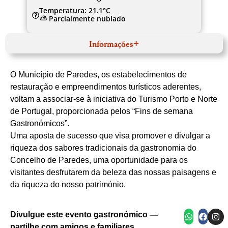
Temperatura: 21.1°C
⛅ Parcialmente nublado
Informações
Março
Website
O Município de Paredes, os estabelecimentos de
Norte
Área Metropolitana do Porto
restauração e empreendimentos turísticos aderentes,
Paredes
voltam a associar-se à iniciativa do Turismo Porto e Norte
Município de Paredes + Turismo Porto e Norte
Cabrito
de Portugal, proporcionada pelos “Fins de semana
Gastronómicos”.
Uma aposta de sucesso que visa promover e divulgar a
riqueza dos sabores tradicionais da gastronomia do
Concelho de Paredes, uma oportunidade para os
visitantes desfrutarem da beleza das nossas paisagens e
da riqueza do nosso património.
Sobremesa dourada com cobertura caramelizada
Carne assada com batatas e arroz de legumes
Trio de pratos tradicionais em loiça de barro
Doces tradicionais polvilhados com açúcar
Divulgue este evento gastronómico —
partilhe com amigos e familiares.