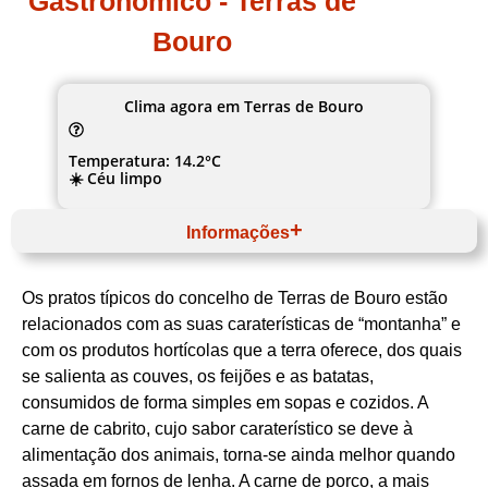
Gastronómico - Terras de
Bouro
Clima agora em Terras de Bouro
Temperatura: 14.2°C
☀️ Céu limpo
Informações
Março
Website
Os pratos típicos do concelho de Terras de Bouro estão
Norte
Cávado
relacionados com as suas caraterísticas de “montanha” e
Terras de Bouro
com os produtos hortícolas que a terra oferece, dos quais
Município de Terras de Bouro + Turismo do
se salienta as couves, os feijões e as batatas,
Porto e Norte
Gastronomia Tradicional
consumidos de forma simples em sopas e cozidos. A
carne de cabrito, cujo sabor caraterístico se deve à
alimentação dos animais, torna-se ainda melhor quando
assada em fornos de lenha. A carne de porco, a mais