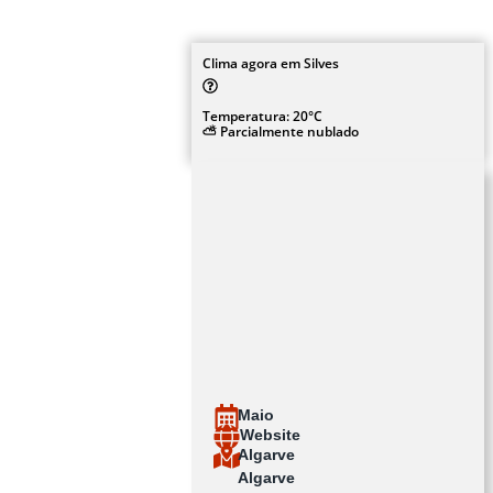
Clima agora em Silves
Temperatura: 20°C
⛅ Parcialmente nublado
Maio
Website
Algarve
Algarve