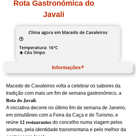
Rota Gastronómica do
Javali
Clima agora em Macedo de Cavaleiros
Temperatura: 16°C
☀️ Céu limpo
Informações
Janeiro
Website
Macedo de Cavaleiros volta a celebrar os sabores da
Norte
Terras de Trás‑os‑Montes
tradição com mais um fim de semana gastronómico, a
Macedo de Cavaleiros
𝐑𝐨𝐭𝐚 𝐝𝐨 𝐉𝐚𝐯𝐚𝐥𝐢.
Câmara Municipal de Macedo de Cavaleiros
Javali
A iniciativa decorre no último fim de semana de Janeiro,
em simultâneo com a Feira da Caça e do Turismo, e
reúne 𝟏𝟐 𝐫𝐞𝐬𝐭𝐚𝐮𝐫𝐚𝐧𝐭𝐞𝐬 do concelho numa viagem pelos
aromas, pela identidade transmontana e pelo melhor da