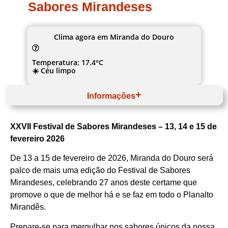
Sabores Mirandeses
Clima agora em Miranda do Douro
Temperatura: 17.4°C
☀️ Céu limpo
Informações
Fevereiro
Website
XXVII Festival de Sabores Mirandeses – 13, 14 e 15 de
Norte
Terras de Trás‑os‑Montes
fevereiro 2026
Miranda do Douro
Município de Miranda do Douro
De 13 a 15 de fevereiro de 2026, Miranda do Douro será
Carne Tradicional
palco de mais uma edição do Festival de Sabores
Mirandeses, celebrando 27 anos deste certame que
promove o que de melhor há e se faz em todo o Planalto
Mirandês.
Prepare-se para mergulhar nos sabores únicos da nossa