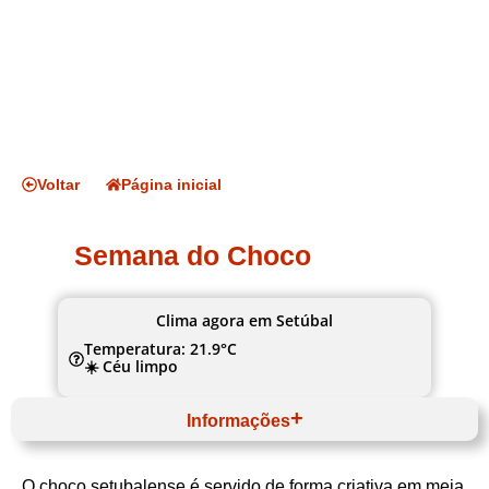
Voltar
Página inicial
Semana do Choco
Clima agora em Setúbal
Temperatura: 21.9°C
☀️ Céu limpo
Informações
Abril
Website
O choco setubalense é servido de forma criativa em meia
Lisboa