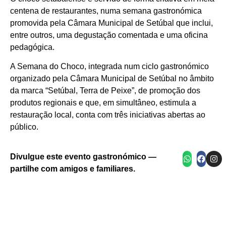
Área Metropolitana de Lisboa
centena de restaurantes, numa semana gastronómica
Setúbal
promovida pela Câmara Municipal de Setúbal que inclui,
Câmara Municipal de Setúbal
Choco
entre outros, uma degustação comentada e uma oficina
pedagógica.
A Semana do Choco, integrada num ciclo gastronómico
organizado pela Câmara Municipal de Setúbal no âmbito
da marca “Setúbal, Terra de Peixe”, de promoção dos
produtos regionais e que, em simultâneo, estimula a
restauração local, conta com três iniciativas abertas ao
público.
Choco frito dourado com limão
Divulgue este evento gastronómico —
partilhe com amigos e familiares.