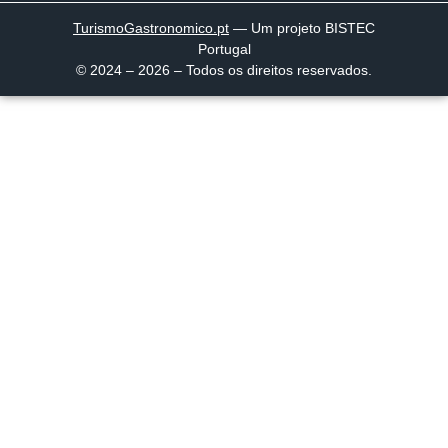
TurismoGastronomico
.pt
— Um projeto BISTEC
Portugal
© 2024 – 2026 – Todos os direitos reservados.