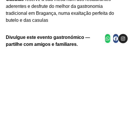
Bragança
aderentes e desfrute do melhor da gastronomia
Município de Bragança
Gastronomia Tradicional
tradicional em Bragança, numa exaltação perfeita do
butelo e das casulas
Filete de peixe grelhado com batatas assadas e
Prato tradicional com peixe, legumes e
Prato brasileiro com arroz, feijão, carne e farofa
Gratinado cremoso com queijo e ervas frescas
Bife grelhado com batatas fritas caseiras
tomate fresco
grão‑de‑bico
Divulgue este evento gastronómico —
partilhe com amigos e familiares.