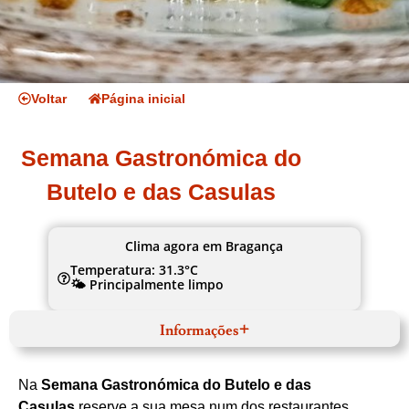
Voltar
Página inicial
Semana Gastronómica do
Butelo e das Casulas
Clima agora em Bragança
Temperatura: 31.3°C
🌤️ Principalmente limpo
Informações
Fevereiro
Website
Na
Semana Gastronómica do Butelo e das
Norte
Terras de Trás‑os‑Montes
Casulas
reserve a sua mesa num dos restaurantes