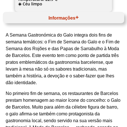
☀️ Céu limpo
Informações
Março
Website
A Semana Gastronómica do Galo integra dois fins de
Norte
Cávado
semana temáticos: o Fim de Semana do Galo e o Fim de
Barcelos
Semana dos Rojões e das Papas de Sarrabulho à Moda
CM Barcelos
Galo, rojões e papas de sarrabulho
de Barcelos. Este evento tem como ponto de partida três
pratos emblemáticos da gastronomia barcelense, que
levam à mesa não só os sabores tradicionais, mas
também a história, a devoção e o saber-fazer que lhes
dão identidade.
No primeiro fim de semana, os restaurantes de Barcelos
prestam homenagem ao maior ícone do concelho: o Galo
de Barcelos. Muito para além da célebre figura de barro,
o galo afirma-se também como protagonista da
gastronomia local, sendo servido na sua versão mais