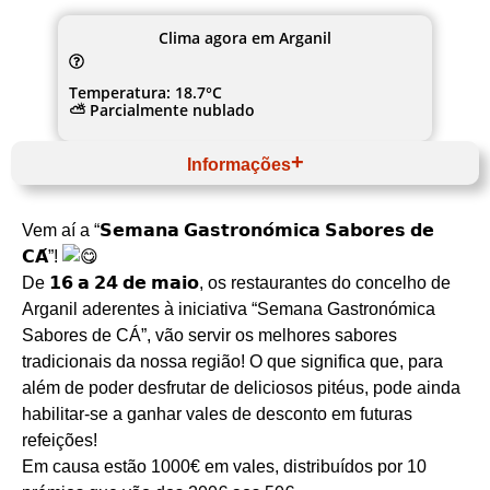
Clima agora em Arganil
Temperatura: 18.7°C
⛅ Parcialmente nublado
Informações
Maio
Website
Vem aí a “𝗦𝗲𝗺𝗮𝗻𝗮 𝗚𝗮𝘀𝘁𝗿𝗼𝗻𝗼́𝗺𝗶𝗰𝗮 𝗦𝗮𝗯𝗼𝗿𝗲𝘀 𝗱𝗲
Centro
Região de Coimbra
𝗖𝗔́”!
Arganil
De 𝟭𝟲 𝗮 𝟮𝟰 𝗱𝗲 𝗺𝗮𝗶𝗼, os restaurantes do concelho de
Município de Arganil
Gastronomia regional
Arganil aderentes à iniciativa “Semana Gastronómica
Sabores de CÁ”, vão servir os melhores sabores
tradicionais da nossa região! O que significa que, para
além de poder desfrutar de deliciosos pitéus, pode ainda
habilitar-se a ganhar vales de desconto em futuras
refeições!
Em causa estão 1000€ em vales, distribuídos por 10