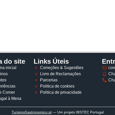
Página inicial
Descobrir
Portugal à Mesa
Parcerias
 do site
Links Úteis
Ent
na inicial
Correções & Sugestões
con
inos
Livro de Reclamações
Cha
tos
Parcerias
Cha
riências
Politica de cookies
e Comer
Politica de privacidade
ugal à Mesa
TurismoGastronomico
.pt
— Um projeto BISTEC Portugal