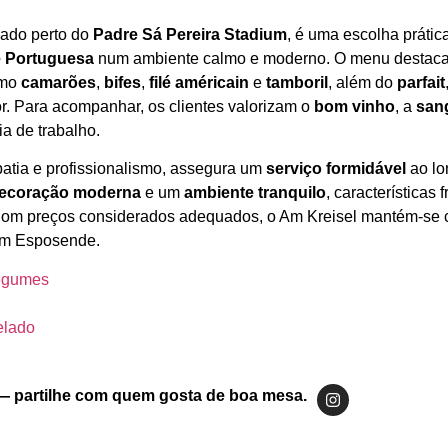
tuado perto do
Padre Sá Pereira Stadium
, é uma escolha práti
e Portuguesa
num ambiente calmo e moderno. O menu destaca
omo
camarões
,
bifes
,
filé américain
e
tamboril
, além do
parfait
or. Para acompanhar, os clientes valorizam o
bom vinho
, a
san
ia de trabalho.
atia e profissionalismo, assegura um
serviço formidável
ao lo
ecoração moderna
e um
ambiente tranquilo
, características
 Com preços considerados adequados, o Am Kreisel mantém‑se
 em Esposende.
legumes
elado
— partilhe com quem gosta de boa mesa.