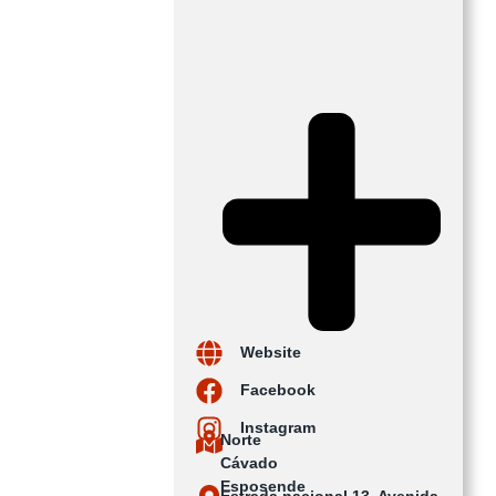
Website
Facebook
Instagram
Norte
Cávado
Esposende
Estrada nacional 13, Avenida