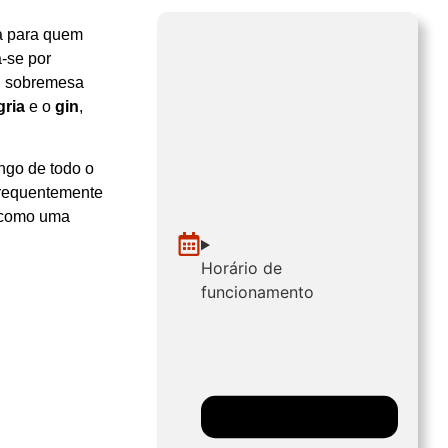
ca para quem
‑se por
, sobremesa
gria
e o
gin
,
ngo de todo o
 frequentemente
 como uma
Horário de
funcionamento