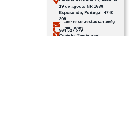
19 de agosto NR 1638,
Esposende, Portugal, 4740-
209
amkreisel.restaurante@g
mail.com
964 527 579
Cozinha Tradicional
Arroz de marisco
Ver no mapa