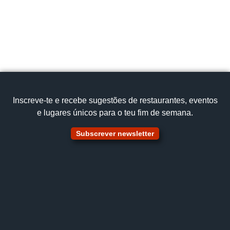
Website
Facebook
Inscreve‑te e recebe sugestões de restaurantes, eventos
Instagram
Centro
e lugares únicos para o teu fim de semana.
Região de Aveiro
Subscrever newsletter
Ílhavo
Av. José Estevão 707, 3830-555 Gafanha da
Nazaré
+351 234 076 707
Cozinha Tradicional
Leitão Assado e Caldeirada de Enguias
Ver no mapa