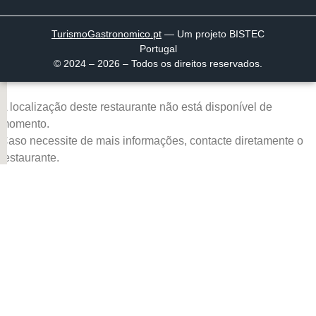
TurismoGastronomico
.pt
— Um projeto BISTEC
Portugal
© 2024 – 2026 – Todos os direitos reservados.
A localização deste restaurante não está disponível de
momento.
Caso necessite de mais informações, contacte diretamente o
restaurante.
Página inicial
Descobrir
Portugal à Mesa