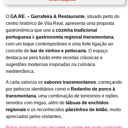
O
GA.RE. – Garrafeira & Restaurante
, situado perto do
Horário de funcionamento
centro histórico de Vila Real, apresenta uma proposta
gastronómica que une a
cozinha tradicional
portuguesa
à
gastronomia regional transmontana
,
com um toque contemporâneo e uma forte ligação ao
conceito de
bar de vinhos e petiscaria
. O espaço
destaca‑se pela fusão entre receitas clássicas e
sugestões modernas inspiradas na culinária
mediterrânica.
A carta valoriza os
sabores transmontanos
, começando
por petiscos identitários como o
Redenho de porco à
transmontana
, uma combinação de torresmos e rojões
servidos com migas, além de
tábuas de enchidos
regionais
e os reconhecidos
pãezinhos de leitão
, muito
apreciados pelos visitantes.
Polvo marinado com legumes e azeite em prato ondulado