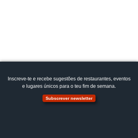
Vila Real
Rua Doutor Lourenço Camilo Costa, 5000-651
Portugal
geral@grupogare.pt
259 341 115
Cozinha Tradicional
Costelinhas à Chefe
Ver no mapa
Inscreve‑te e recebe sugestões de restaurantes, eventos
e lugares únicos para o teu fim de semana.
Subscrever newsletter