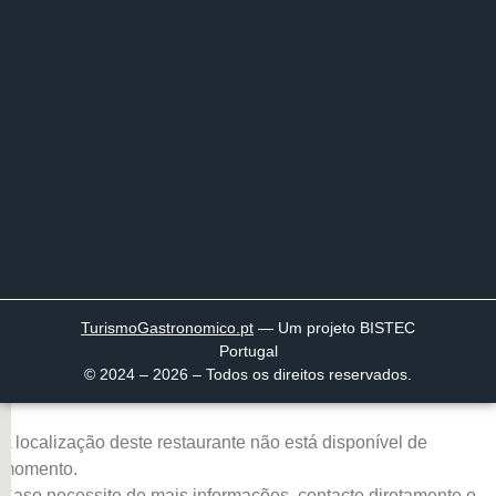
TurismoGastronomico
.pt
— Um projeto BISTEC
Portugal
© 2024 – 2026 – Todos os direitos reservados.
A localização deste restaurante não está disponível de
momento.
Caso necessite de mais informações, contacte diretamente o