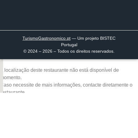
TurismoGastronomico
.pt
— Um projeto BISTEC
Portugal
© 2024 – 2026 – Todos os direitos reservados.
A localização deste restaurante não está disponível de
momento.
Caso necessite de mais informações, contacte diretamente o
restaurante.
Página inicial
Descobrir