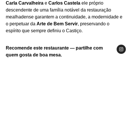
Carla Carvalheira
e
Carlos Castela
ele próprio
descendente de uma família notável da restauração
mealhadense garantem a continuidade, a modernidade e
o perpetuar da
Arte de Bem Servir
, preservando o
espírito que sempre definiu o Castiço.
Hambúrguer com Pão Rosa e Batatas Fritas em
Risoto de Cogumelos com Carne Grelhada
Leitão Assado com Fatias de Laranja
Cesto Metálico
Recomende este restaurante — partilhe com
quem gosta de boa mesa.
Website
Facebook
Instagram
Centro
Região de Aveiro