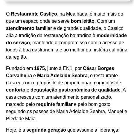
O
Restaurante Castiço
, na Mealhada, é muito mais do
Horário de funcionamento
que um espaço onde se serve
bom leitão
. Com um
atendimento familiar
e de grande qualidade, o Castiço
alia a tradição da restauração bairradina à
modernidade
do serviço
, mantendo o compromisso com o acesso de
todos à boa gastronomia e ao melhor da história culinária
da região.
Fundado em
1975
, junto à EN1, por
César Borges
Carvalheira
e
Maria Adelaide Seabra
, o restaurante
nasceu com o propósito de proporcionar momentos de
conforto
e
degustação gastronómica de qualidade
. A
casa cresceu com um atendimento personalizado,
marcado pelo
requinte familiar
e pelo bom gosto,
seguindo os passos de Maria Adelaide Seabra, Manuel e
Piedade Maia.
Hoje, é a
segunda geração
que assume a liderança: