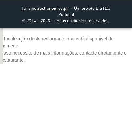
TurismoGastronomico
.pt
— Um projeto BISTEC
Portugal
© 2024 – 2026 – Todos os direitos reservados.
A localização deste restaurante não está disponível de
momento.
Caso necessite de mais informações, contacte diretamente o
restaurante.
Página inicial
Descobrir
Portugal à Mesa
Parcerias