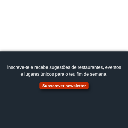
Portugal
pedronascimento5@hotmail.com
967 232 111
Cozinha Tradicional,
Bola de Carne Caseira
Ver no mapa
Inscreve‑te e recebe sugestões de restaurantes, eventos
e lugares únicos para o teu fim de semana.
Subscrever newsletter