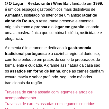
O
O Lagar – Restaurante / Wine Bar
, fundado em
1999
,
Horário de funcionamento
é um dos espaços gastronómicos mais distintivos de
Armamar
. Instalado no interior de um antigo
lagar de
vinho do Douro
, o restaurante preserva elementos
originais como a
prensa
e o
lagar em granito
, criando
uma atmosfera única que combina história, rusticidade e
elegância.
A ementa é inteiramente dedicada à
gastronomia
tradicional portuguesa
e à cozinha regional duriense,
com forte enfoque em pratos de conforto preparados de
forma lenta e cuidada. A grande assinatura da casa são
os
assados em forno de lenha
, onde as carnes ganham
textura macia e sabor profundo, seguindo métodos
tradicionais da região.
Travessa de carne assada com legumes e arroz de
acompanhamento
Travessa de carnes assadas com legumes coloridos