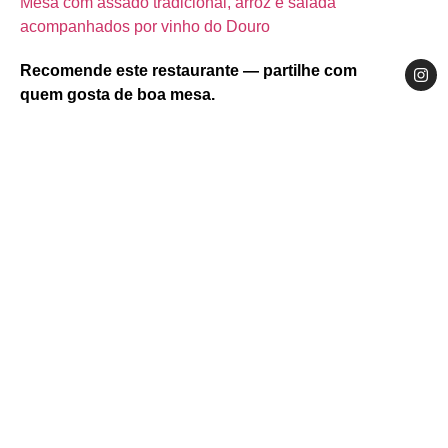
Mesa com assado tradicional, arroz e salada
acompanhados por vinho do Douro
Recomende este restaurante — partilhe com
quem gosta de boa mesa.
Website
Facebook
Instagram
Norte
Douro
Armamar
Largo Santo António 20 Queimada, 5110-428