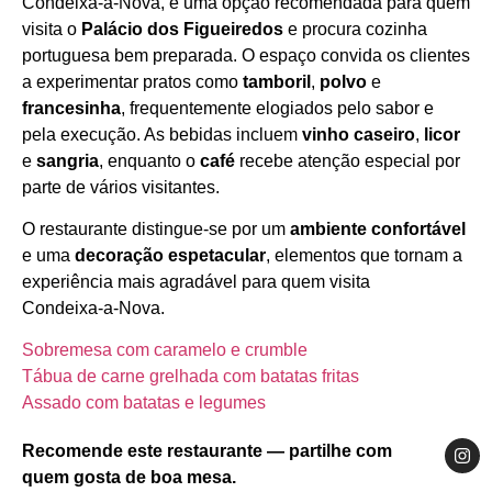
Condeixa‑a‑Nova, é uma opção recomendada para quem
visita o
Palácio dos Figueiredos
e procura cozinha
portuguesa bem preparada. O espaço convida os clientes
a experimentar pratos como
tamboril
,
polvo
e
francesinha
, frequentemente elogiados pelo sabor e
pela execução. As bebidas incluem
vinho caseiro
,
licor
e
sangria
, enquanto o
café
recebe atenção especial por
parte de vários visitantes.
O restaurante distingue‑se por um
ambiente confortável
e uma
decoração espetacular
, elementos que tornam a
experiência mais agradável para quem visita
Condeixa‑a‑Nova.
Sobremesa com caramelo e crumble
Tábua de carne grelhada com batatas fritas
Assado com batatas e legumes
Recomende este restaurante — partilhe com
quem gosta de boa mesa.