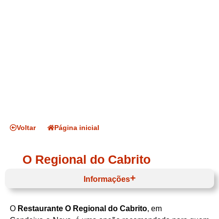
Voltar
Página inicial
O Regional do Cabrito
Informações
O
Restaurante O Regional do Cabrito
, em
Horário de funcionamento