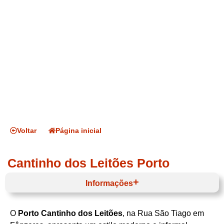
Voltar
Página inicial
Cantinho dos Leitões Porto
Informações
O
Porto Cantinho dos Leitões
, na Rua São Tiago em
Horário de funcionamento