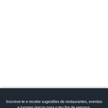
Instagram
Norte
Cávado
Amares
Largo do Terreiro,s/n, 4720-633 Portugal
recepcao.bouro@pestana.com
253 371 970
Cozinha Tradicional
Arroz de Galo
Ver no mapa
Inscreve‑te e recebe sugestões de restaurantes, eventos
e lugares únicos para o teu fim de semana.