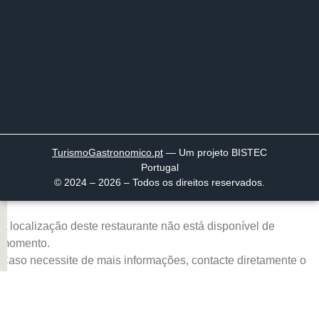
TurismoGastronomico
.pt
— Um projeto BISTEC
Portugal
© 2024 – 2026 – Todos os direitos reservados.
A localização deste restaurante não está disponível de
momento.
Caso necessite de mais informações, contacte diretamente o
restaurante.