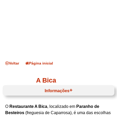
Voltar
Página inicial
A Bica
Informações
O
Restaurante A Bica
, localizado em
Paranho de
Horário de funcionamento
Besteiros
(freguesia de Caparrosa), é uma das escolhas