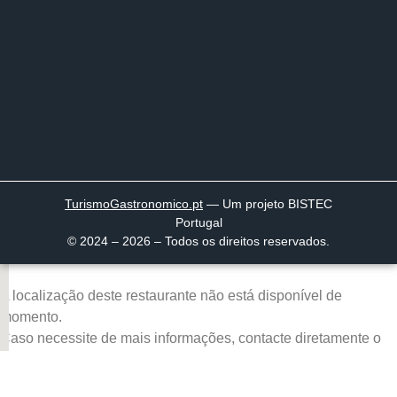
TurismoGastronomico
.pt
— Um projeto BISTEC
Portugal
© 2024 – 2026 – Todos os direitos reservados.
A localização deste restaurante não está disponível de
momento.
Caso necessite de mais informações, contacte diretamente o
restaurante.