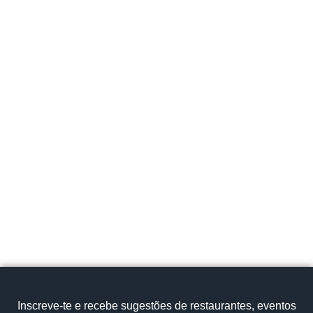
Região de Aveiro
Vagos
Rua da Comunidade, 30, 3840‑345 Pedricosa,
Vagos
info@buracodovelho.pt/geral@buracodovelho.pt
928 125 950
Cozinha tradicional
Chanfana de carneiro
Ver no mapa
Inscreve‑te e recebe sugestões de restaurantes, eventos