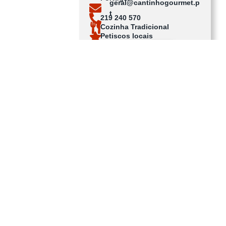
geral@cantinhogourmet.p
t
219 240 570
Cozinha Tradicional
Petiscos locais
Ver no mapa