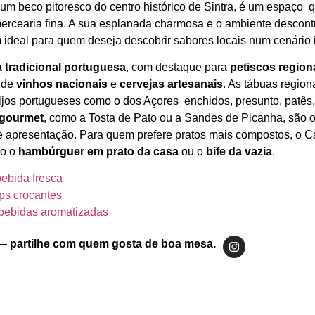
num beco pitoresco do centro histórico de Sintra, é um espaço
mercearia fina. A sua esplanada charmosa e o ambiente descont
deal para quem deseja descobrir sabores locais num cenário i
 tradicional portuguesa
, com destaque para
petiscos region
 de
vinhos nacionais
e
cervejas artesanais
. As tábuas region
os portugueses como o dos Açores enchidos, presunto, patês,
 gourmet
, como a Tosta de Pato ou a Sandes de Picanha, são 
e apresentação. Para quem prefere pratos mais compostos, o C
mo o
hambúrguer em prato da casa
ou o
bife da vazia
.
ebida fresca
ps crocantes
 bebidas aromatizadas
— partilhe com quem gosta de boa mesa.