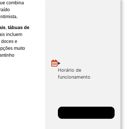
 que combina
raído
ntimista.
ais
,
tábuas de
ais incluem
 doces e
opções muito
antinho
Horário de
funcionamento