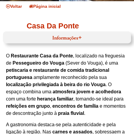
Voltar
Página inicial
Casa Da Ponte
Informações
Horário de funcionamento
Website
O
Restaurante Casa da Ponte
, localizado na freguesia
de
Pessegueiro do Vouga
(Sever do Vouga), é uma
Facebook
petiscaria e restaurante de comida tradicional
Instagram
Centro
portuguesa
amplamente reconhecido pela sua
Região de Aveiro
localização privilegiada à beira do rio Vouga
. O
Sever do Vouga
espaço combina uma
atmosfera jovem e acolhedora
Rua da ACRPV 881 Ponte, Sever do Vouga 3740-
128 Portugal
com uma forte
herança familiar
, tornando‑se ideal para
966 642 143
refeições em grupo
,
encontros de família
e momentos
Cozinha tradicional
Vitela assada,Arroz de pato.Bacalhau
de descontração junto à
praia fluvial
.
tradicional
Ver no mapa
A gastronomia destaca‑se pela autenticidade e pela
ligação à região. Nas
carnes e assados
, sobressaem a