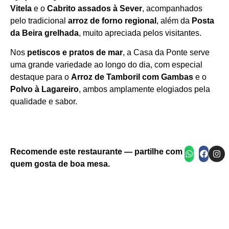
Vitela
e o
Cabrito assados à Sever
, acompanhados
pelo tradicional
arroz de forno regional
, além da
Posta
da Beira grelhada
, muito apreciada pelos visitantes.
Nos
petiscos e pratos de mar
, a Casa da Ponte serve
uma grande variedade ao longo do dia, com especial
destaque para o
Arroz de Tamboril com Gambas
e o
Polvo à Lagareiro
, ambos amplamente elogiados pela
qualidade e sabor.
Carne Fatiada sobre Arroz em Travessa de Barro
Pavlovas com Natas, Morangos e Calda
Restaurante Casa Da Pont
Recomende este restaurante — partilhe com
quem gosta de boa mesa.