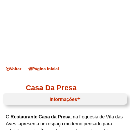
Voltar
Página inicial
Casa Da Presa
Informações
O
Restaurante Casa da Presa
, na freguesia de Vila das
Horário de funcionamento
Aves, apresenta um espaço moderno pensado para