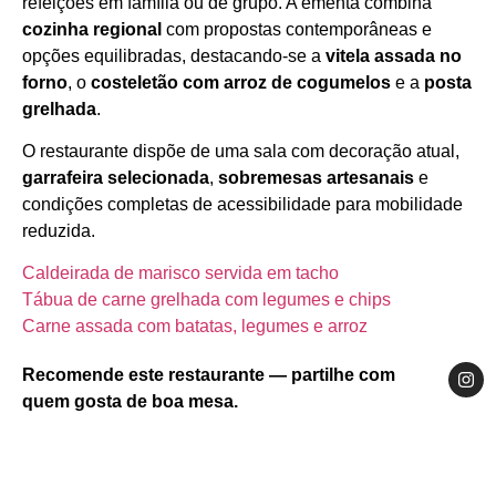
refeições em família ou de grupo. A ementa combina
cozinha regional
com propostas contemporâneas e
opções equilibradas, destacando‑se a
vitela assada no
forno
, o
costeletão com arroz de cogumelos
e a
posta
grelhada
.
O restaurante dispõe de uma sala com decoração atual,
garrafeira selecionada
,
sobremesas artesanais
e
condições completas de acessibilidade para mobilidade
reduzida.
Caldeirada de marisco servida em tacho
Tábua de carne grelhada com legumes e chips
Carne assada com batatas, legumes e arroz
Recomende este restaurante — partilhe com
quem gosta de boa mesa.