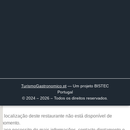
TurismoGastronomico
.pt
— Um projeto BISTEC
Portugal
© 2024 – 2026 – Todos os direitos reservados.
A localização deste restaurante não está disponível de
momento.
Caso necessite de mais informações, contacte diretamente o