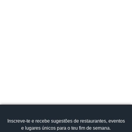
Website
Facebook
Instagram
Centro
Região de Leiria
Marinha Grande
RUA DAS FIGUEIRAS Nº76, Portugal
cervejaria.ratoeira@gmail.com
916 579 315
Cozinha Tradicional
Sardinhas Assadas
Ver no mapa
Inscreve‑te e recebe sugestões de restaurantes, eventos
e lugares únicos para o teu fim de semana.