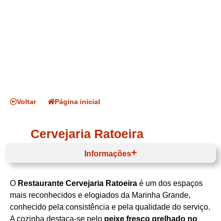
Voltar
Página inicial
Cervejaria Ratoeira
Informações
O
Restaurante Cervejaria Ratoeira
é um dos espaços
Horário de funcionamento
mais reconhecidos e elogiados da Marinha Grande,
conhecido pela consistência e pela qualidade do serviço.
A cozinha destaca‑se pelo
peixe fresco grelhado no