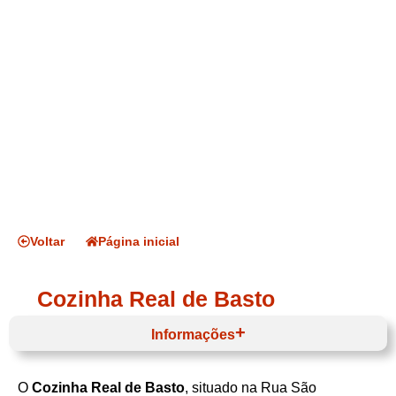
Voltar
Página inicial
Cozinha Real de Basto
Informações
O
Cozinha Real de Basto
, situado na Rua São
Horário de funcionamento