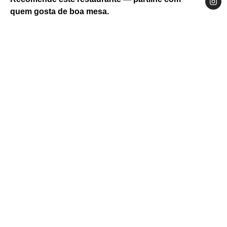
quem gosta de boa mesa.
Website
Facebook
Instagram
Norte
Ave
Cabeceiras de Basto
Rua de São Sebastião, Cabeceiras de Basto
4860-503