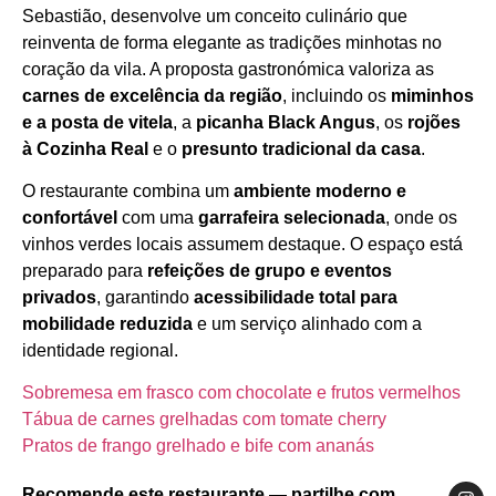
Sebastião, desenvolve um conceito culinário que
reinventa de forma elegante as tradições minhotas no
coração da vila. A proposta gastronómica valoriza as
carnes de excelência da região
, incluindo os
miminhos
e a posta de vitela
, a
picanha Black Angus
, os
rojões
à Cozinha Real
e o
presunto tradicional da casa
.
O restaurante combina um
ambiente moderno e
confortável
com uma
garrafeira selecionada
, onde os
vinhos verdes locais assumem destaque. O espaço está
preparado para
refeições de grupo e eventos
privados
, garantindo
acessibilidade total para
mobilidade reduzida
e um serviço alinhado com a
identidade regional.
Sobremesa em frasco com chocolate e frutos vermelhos
Tábua de carnes grelhadas com tomate cherry
Pratos de frango grelhado e bife com ananás
Recomende este restaurante — partilhe com