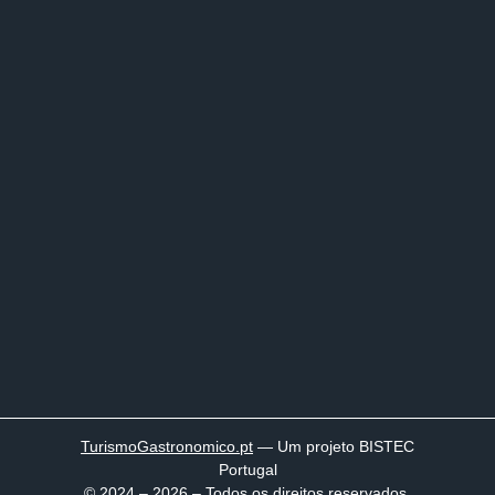
TurismoGastronomico
.pt
— Um projeto BISTEC
Portugal
© 2024 – 2026 – Todos os direitos reservados.