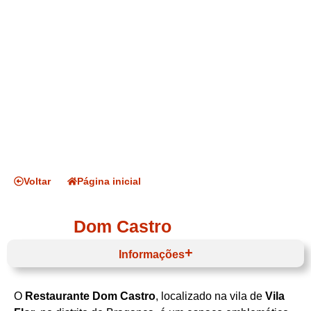
Voltar
Página inicial
Dom Castro
Informações
O
Restaurante Dom Castro
, localizado na vila de
Vila
Horário de funcionamento