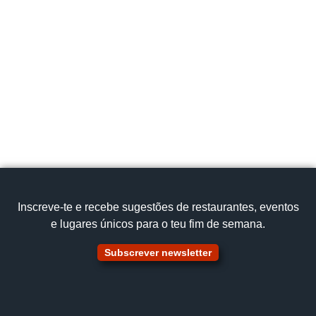
Rua Cândido dos Reis, 258, 3840‑412 Vagos
geral@obarracao.pt
234 791 442
Cozinha tradicional
Caldeirada de enguias
Ver no mapa
Inscreve‑te e recebe sugestões de restaurantes, eventos
e lugares únicos para o teu fim de semana.
Subscrever newsletter