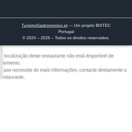
TurismoGastronomico
.pt
— Um projeto BISTEC
Portugal
© 2024 – 2026 – Todos os direitos reservados.
A localização deste restaurante não está disponível de
momento.
Caso necessite de mais informações, contacte diretamente o
restaurante.
Página inicial
Descobrir
Portugal à Mesa