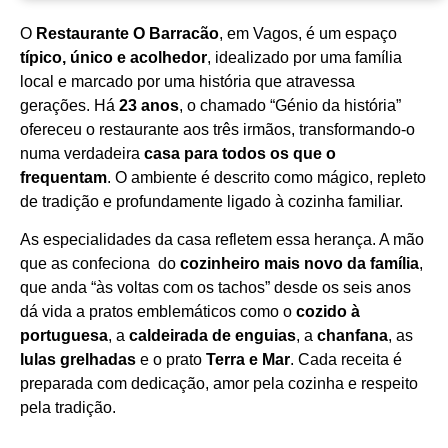
O
Restaurante O Barracão
, em Vagos, é um espaço
Horário de funcionamento
típico, único e acolhedor
, idealizado por uma família
local e marcado por uma história que atravessa
gerações. Há
23 anos
, o chamado “Génio da história”
ofereceu o restaurante aos três irmãos, transformando‑o
numa verdadeira
casa para todos os que o
frequentam
. O ambiente é descrito como mágico, repleto
de tradição e profundamente ligado à cozinha familiar.
As especialidades da casa refletem essa herança. A mão
que as confeciona do
cozinheiro mais novo da família
,
que anda “às voltas com os tachos” desde os seis anos
dá vida a pratos emblemáticos como o
cozido à
portuguesa
, a
caldeirada de enguias
, a
chanfana
, as
lulas grelhadas
e o prato
Terra e Mar
. Cada receita é
preparada com dedicação, amor pela cozinha e respeito
pela tradição.