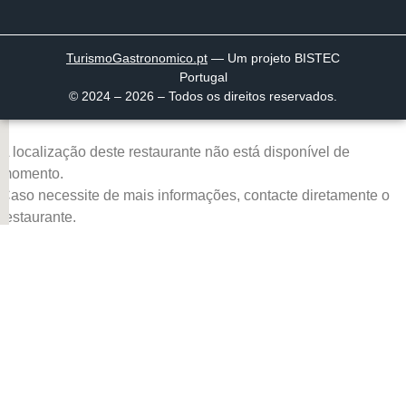
TurismoGastronomico
.pt
— Um projeto BISTEC
Portugal
© 2024 – 2026 – Todos os direitos reservados.
A localização deste restaurante não está disponível de
momento.
Caso necessite de mais informações, contacte diretamente o
restaurante.
Página inicial
Descobrir
Portugal à Mesa