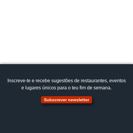
ocantinhopenacova@gmail.com
918 281 292
Cozinha Tradicional
Chanfana
Ver no mapa
Inscreve‑te e recebe sugestões de restaurantes, eventos
e lugares únicos para o teu fim de semana.
Subscrever newsletter