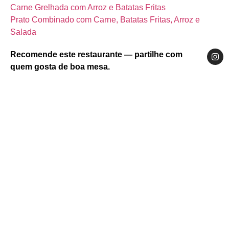
Carne Grelhada com Arroz e Batatas Fritas
Prato Combinado com Carne, Batatas Fritas, Arroz e
Salada
Recomende este restaurante — partilhe com
quem gosta de boa mesa.
Website
Facebook
Instagram
Centro
Região de Coimbra
Penacova
Rua da Eirinha, n. 18, Portugal, 3360