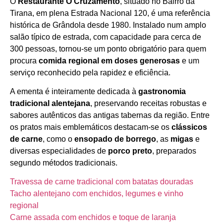
O
Restaurante O Cruzamento
, situado no Bairro da
Horário de funcionamento
Tirana, em plena Estrada Nacional 120, é uma referência
histórica de Grândola desde 1980. Instalado num amplo
salão típico de estrada, com capacidade para cerca de
300 pessoas, tornou‑se um ponto obrigatório para quem
procura
comida regional em doses generosas
e um
serviço reconhecido pela rapidez e eficiência.
A ementa é inteiramente dedicada à
gastronomia
tradicional alentejana
, preservando receitas robustas e
sabores autênticos das antigas tabernas da região. Entre
os pratos mais emblemáticos destacam‑se os
clássicos
de carne
, como o
ensopado de borrego
, as
migas
e
diversas especialidades de
porco preto
, preparados
segundo métodos tradicionais.
Travessa de carne tradicional com batatas douradas
Tacho alentejano com enchidos, legumes e vinho
regional
Carne assada com enchidos e toque de laranja