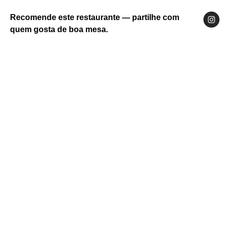
Recomende este restaurante — partilhe com
quem gosta de boa mesa.
Website
Facebook
Instagram
Alentejo
Alentejo Litoral
Grândola
Estrada Nacional 120 2 7570-124 Portugal
restaurantecruzamento@gmail.com
269 476 541