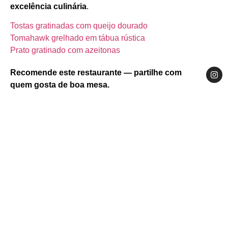
excelência culinária
.
Tostas gratinadas com queijo dourado
Tomahawk grelhado em tábua rústica
Prato gratinado com azeitonas
Recomende este restaurante — partilhe com
quem gosta de boa mesa.
Website
Facebook
Instagram
Norte
Douro
Sabrosa