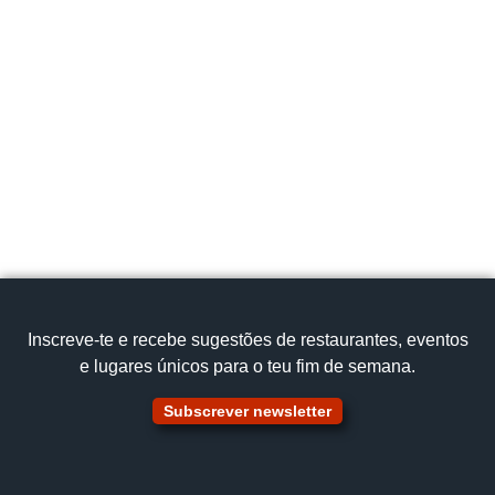
Praça D.António Valente da Fonseca , Portugal,
5060-313
259 938 167
Cozinha Tradicional,
Picanha Maronesa
Ver no mapa
Inscreve‑te e recebe sugestões de restaurantes, eventos
e lugares únicos para o teu fim de semana.
Subscrever newsletter