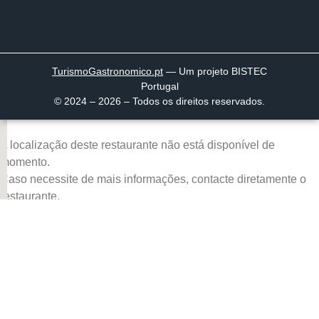
TurismoGastronomico
.pt
— Um projeto BISTEC
Portugal
© 2024 – 2026 – Todos os direitos reservados.
A localização deste restaurante não está disponível de
momento.
Caso necessite de mais informações, contacte diretamente o
restaurante.
Página inicial
Descobrir