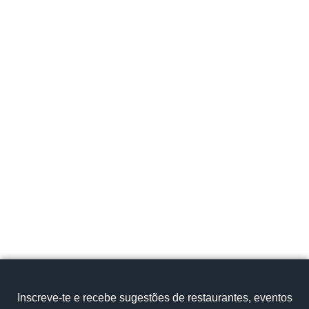
Website
Facebook
Instagram
Centro
Região de Aveiro
Oliveira do Bairro
Rua Dos Colégios, 211, Oliveira do Bairro 3770-
221 Portugal
910 297 381
Cozinha tradicional
Anho assado no forno,Cozido à
Inscreve‑te e recebe sugestões de restaurantes, eventos
Portuguesa,Francesinha
Ver no mapa