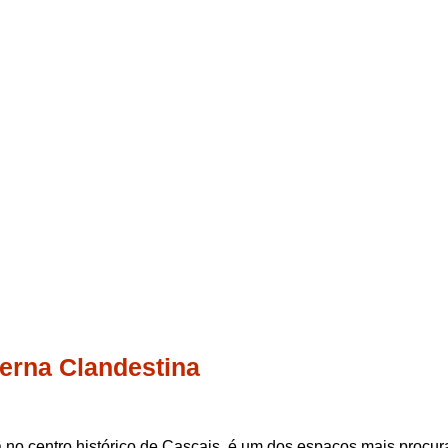
erna Clandestina
da no centro histórico de Cascais, é um dos espaços mais procu