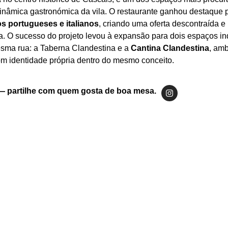
 dinâmica gastronómica da vila. O restaurante ganhou destaque 
os portugueses e italianos
, criando uma oferta descontraída e
na. O sucesso do projeto levou à expansão para dois espaços i
mesma rua: a Taberna Clandestina e a
Cantina Clandestina
, am
om identidade própria dentro do mesmo conceito.
rato de massa com pesto, tomate e queijo fresco
olvo grelhado com batatas e legumes salteados
Tábua de petiscos fritos com batatas e molho
— partilhe com quem gosta de boa mesa.