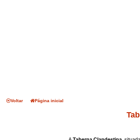
Voltar
Página inicial
Tab
A
Taberna Clandestina
, situa