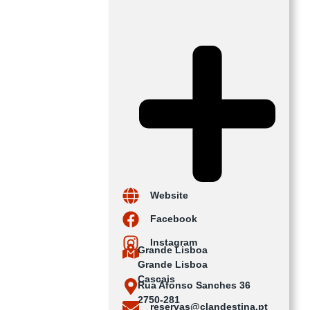
Website
Facebook
Instagram
Grande Lisboa
Grande Lisboa
Cascais
Rua Afonso Sanches 36
2750-281
reservas@clandestina.pt