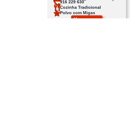
916 229 630
Cozinha Tradicional
Polvo com Migas
Ver no mapa