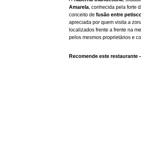
Amarela
, conhecida pela forte
conceito de
fusão entre petisc
apreciada por quem visita a zo
localizados frente a frente na 
pelos mesmos proprietários e c
P
P
Recomende este restaurante 