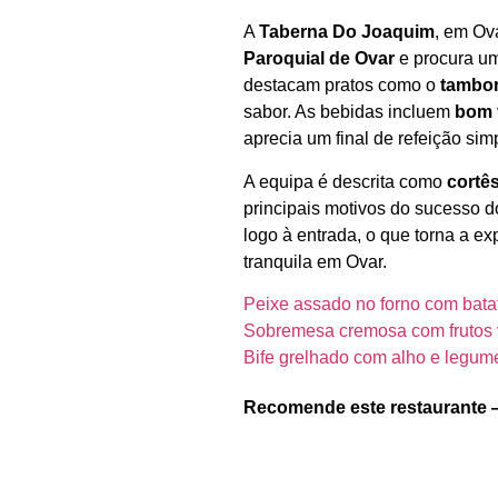
A
Taberna Do Joaquim
, em Ov
Paroquial de Ovar
e procura um
destacam pratos como o
tambor
sabor. As bebidas incluem
bom 
aprecia um final de refeição sim
A equipa é descrita como
cortê
principais motivos do sucesso 
logo à entrada, o que torna a e
tranquila em Ovar.
Peixe assado no forno com bata
Sobremesa cremosa com frutos
Bife grelhado com alho e legum
Recomende este restaurante 