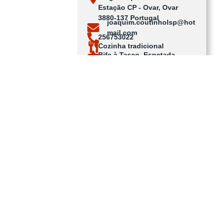
Estação CP - Ovar, Ovar
3880-137 Portugal
joaquim.coutinholsp@hot
mail.com
256753022
Cozinha tradicional
Bife à Tasco, Espetada
mista, Tamboril
Ver no mapa