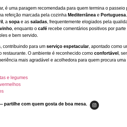
ar, é uma paragem recomendada para quem termina o passeio
a refeição marcada pela cozinha
Mediterrânea
e
Portuguesa
il
, a
sopa
e as
saladas
, frequentemente elogiados pela qualid
vinho
, enquanto o
café
recebe comentários positivos por part
ples e bem servido.
s
, contribuindo para um
serviço espetacular
, apontado como u
do restaurante. O ambiente é reconhecido como
confortável
, se
xperiência mais agradável e acolhedora para quem procura uma 
tas e legumes
 vermelhos
es
— partilhe com quem gosta de boa mesa.