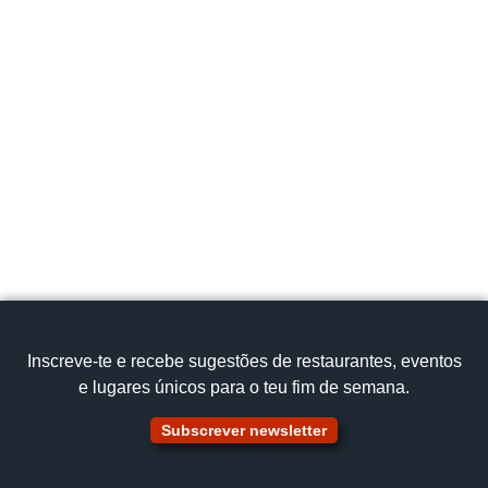
Amares
Rua 25 de Abril, nº27, Amares, Portugal, 4720-
393
geral@restaurantetroia.com
253 993 240
Cozinha Tradicional
Picanha na brasa
Ver no mapa
Inscreve‑te e recebe sugestões de restaurantes, eventos
e lugares únicos para o teu fim de semana.
Subscrever newsletter