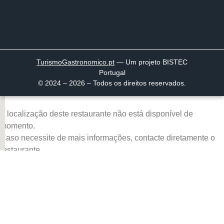
TurismoGastronomico
.pt
— Um projeto BISTEC
Portugal
© 2024 – 2026 – Todos os direitos reservados.
A localização deste restaurante não está disponível de
momento.
Caso necessite de mais informações, contacte diretamente o
restaurante.
Página inicial
Descobrir