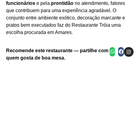
funcionários
e pela
prontidão
no atendimento, fatores
que contribuem para uma experiência agradável. O
conjunto entre ambiente exótico, decoração marcante e
pratos bem executados faz do Restaurante Tróia uma
escolha procurada em Amares.
Prato de carne com arroz e acompanhamentos
Sobremesa com gelado e bolo de chocolate
Garrafeira com mesas preparadas
Recomende este restaurante — partilhe com
quem gosta de boa mesa.
Website
Facebook
Instagram
Norte
Cávado