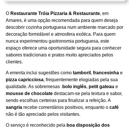
O
Restaurante Tróia Pizzaria & Restaurante
, em
Horário de funcionamento
Amares, é uma opção recomendada para quem deseja
descobrir cozinha portuguesa num ambiente marcado por
decoração formidável e atmosfera exótica. Para quem
nunca experimentou gastronomia portuguesa, este
espaço oferece uma oportunidade segura para conhecer
sabores tradicionais e pratos muito apreciados pelos
clientes.
A ementa inclui sugestões como
tamboril
,
francesinha
e
pizza capricciosa
, frequentemente elogiadas pela sua
qualidade. As sobremesas
bolo inglês
,
petit gateau
e
mousse de chocolate
destacam‑se pela textura e sabor,
sendo escolhas certeiras para finalizar a refeição. A
sangria
recebe comentários positivos, enquanto o
café
não é tão apreciado pelos visitantes.
O serviço é reconhecido pela
boa disposição dos