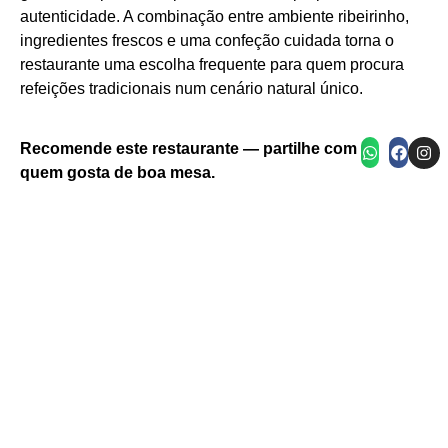
autenticidade. A combinação entre ambiente ribeirinho,
ingredientes frescos e uma confeção cuidada torna o
restaurante uma escolha frequente para quem procura
refeições tradicionais num cenário natural único.
Carne grelhada com milho tostado em tábua de
Amêijoas cozinhadas com limão e ervas em
Tostas com polvo grelhado e molho picante
travessa azul
ardósia
Recomende este restaurante — partilhe com
quem gosta de boa mesa.