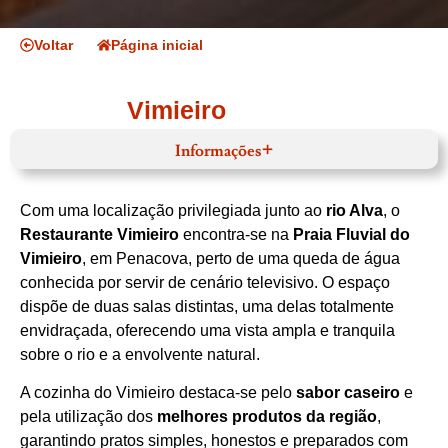
Voltar
Página inicial
Vimieiro
Informações
Horário de funcionamento
Website
Com uma localização privilegiada junto ao
rio Alva
, o
Restaurante Vimieiro
encontra‑se na
Praia Fluvial do
Facebook
Vimieiro
, em Penacova, perto de uma queda de água
Instagram
Centro
conhecida por servir de cenário televisivo. O espaço
Região de Coimbra
dispõe de duas salas distintas, uma delas totalmente
Penacova
envidraçada, oferecendo uma vista ampla e tranquila
Praia Fluvial do Vimieiro, São Pedro de Alva,
Portugal, 3360-249
sobre o rio e a envolvente natural.
934 569 871
Cozinha Tradicional
A cozinha do Vimieiro destaca‑se pelo
sabor caseiro
e
Javali Estufado
Ver no mapa
pela utilização dos
melhores produtos da região
,
garantindo pratos simples, honestos e preparados com