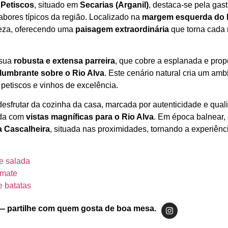
 Petiscos
, situado em
Secarias (Arganil)
, destaca‑se pela gas
abores típicos da região. Localizado na
margem esquerda do 
reza, oferecendo uma
paisagem extraordinária
que torna cada 
 sua
robusta e extensa parreira
, que cobre a esplanada e pro
slumbrante sobre o Rio Alva
. Este cenário natural cria um amb
r petiscos e vinhos de excelência.
desfrutar da cozinha da casa, marcada por autenticidade e qual
ada com
vistas magníficas para o Rio Alva
. Em época balnear, 
da Cascalheira
, situada nas proximidades, tornando a experiênc
 e salada
omate
 batatas
— partilhe com quem gosta de boa mesa.