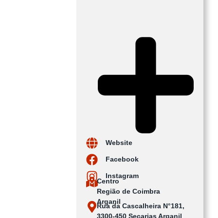
Website
Facebook
Instagram
Centro
Região de Coimbra
Arganil
Rua da Cascalheira N°181,
3300-450 Secarias Arganil