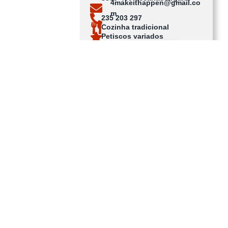
4makeithappen@gmail.co
m
235 203 297
Cozinha tradicional
Petiscos variados
Ver no mapa