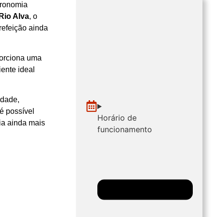
tronomia
Rio Alva
, o
refeição ainda
porciona uma
iente ideal
idade,
é possível
Horário de
ia ainda mais
funcionamento