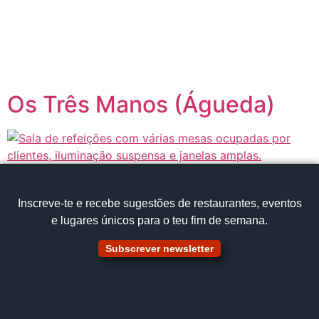
content
Página inicial
Portugal à Mesa
Os Três Manos (Águeda)
Inscreve‑te e recebe sugestões de restaurantes, eventos
e lugares únicos para o teu fim de semana.
Subscrever newsletter