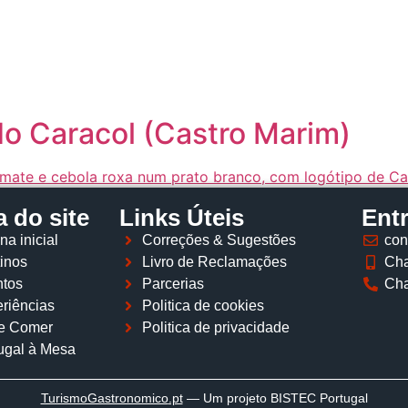
Página inicial
Descobrir
Portugal à Mesa
Parcerias
 do Caracol (Castro Marim)
 do site
Links Úteis
Ent
na inicial
Correções & Sugestões
con
inos
Livro de Reclamações
Cha
tos
Parcerias
Cha
riências
Politica de cookies
e Comer
Politica de privacidade
ugal à Mesa
TurismoGastronomico
.pt
— Um projeto BISTEC Portugal