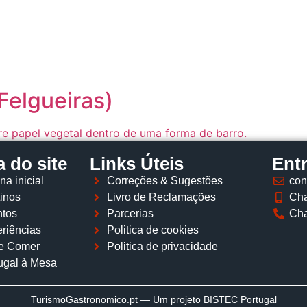
Página inicial
Descobrir
Portugal à Mesa
Parcerias
Felgueiras)
 do site
Links Úteis
Ent
na inicial
Correções & Sugestões
con
inos
Livro de Reclamações
Cha
tos
Parcerias
Cha
riências
Politica de cookies
e Comer
Politica de privacidade
ugal à Mesa
TurismoGastronomico
.pt
— Um projeto BISTEC Portugal